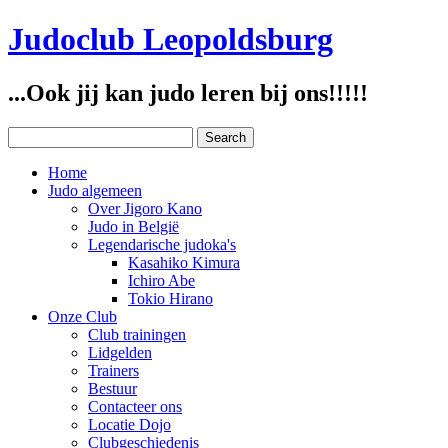
Judoclub Leopoldsburg
...Ook jij kan judo leren bij ons!!!!!
Home
Judo algemeen
Over Jigoro Kano
Judo in België
Legendarische judoka's
Kasahiko Kimura
Ichiro Abe
Tokio Hirano
Onze Club
Club trainingen
Lidgelden
Trainers
Bestuur
Contacteer ons
Locatie Dojo
Clubgeschiedenis