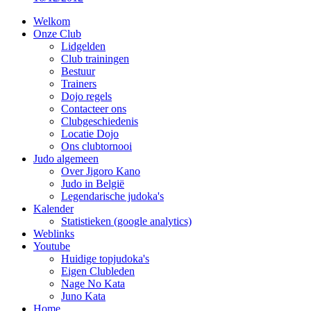
Welkom
Onze Club
Lidgelden
Club trainingen
Bestuur
Trainers
Dojo regels
Contacteer ons
Clubgeschiedenis
Locatie Dojo
Ons clubtornooi
Judo algemeen
Over Jigoro Kano
Judo in België
Legendarische judoka's
Kalender
Statistieken (google analytics)
Weblinks
Youtube
Huidige topjudoka's
Eigen Clubleden
Nage No Kata
Juno Kata
Home