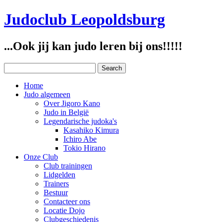
Judoclub Leopoldsburg
...Ook jij kan judo leren bij ons!!!!!
Home
Judo algemeen
Over Jigoro Kano
Judo in België
Legendarische judoka's
Kasahiko Kimura
Ichiro Abe
Tokio Hirano
Onze Club
Club trainingen
Lidgelden
Trainers
Bestuur
Contacteer ons
Locatie Dojo
Clubgeschiedenis