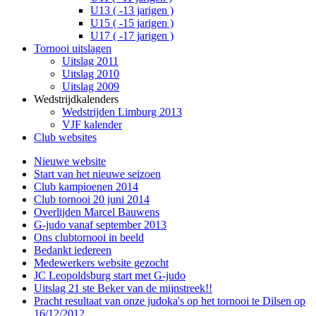
U13 ( -13 jarigen )
U15 ( -15 jarigen )
U17 ( -17 jarigen )
Tornooi uitslagen
Uitslag 2011
Uitslag 2010
Uitslag 2009
Wedstrijdkalenders
Wedstrijden Limburg 2013
VJF kalender
Club websites
Nieuwe website
Start van het nieuwe seizoen
Club kampioenen 2014
Club tornooi 20 juni 2014
Overlijden Marcel Bauwens
G-judo vanaf september 2013
Ons clubtornooi in beeld
Bedankt iedereen
Medewerkers website gezocht
JC Leopoldsburg start met G-judo
Uitslag 21 ste Beker van de mijnstreek!!
Pracht resultaat van onze judoka's op het tornooi te Dilsen op
16/12/2012