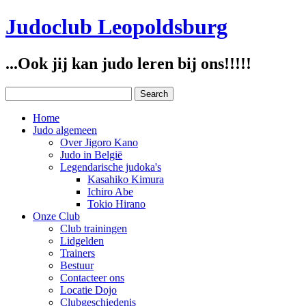
Judoclub Leopoldsburg
...Ook jij kan judo leren bij ons!!!!!
Home
Judo algemeen
Over Jigoro Kano
Judo in België
Legendarische judoka's
Kasahiko Kimura
Ichiro Abe
Tokio Hirano
Onze Club
Club trainingen
Lidgelden
Trainers
Bestuur
Contacteer ons
Locatie Dojo
Clubgeschiedenis