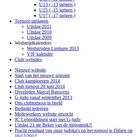
U13 ( -13 jarigen )
U15 ( -15 jarigen )
U17 ( -17 jarigen )
Tornooi uitslagen
Uitslag 2011
Uitslag 2010
Uitslag 2009
Wedstrijdkalenders
Wedstrijden Limburg 2013
VJF kalender
Club websites
Nieuwe website
Start van het nieuwe seizoen
Club kampioenen 2014
Club tornooi 20 juni 2014
Overlijden Marcel Bauwens
G-judo vanaf september 2013
Ons clubtornooi in beeld
Bedankt iedereen
Medewerkers website gezocht
JC Leopoldsburg start met G-judo
Uitslag 21 ste Beker van de mijnstreek!!
Pracht resultaat van onze judoka's op het tornooi te Dilsen op
16/12/2012