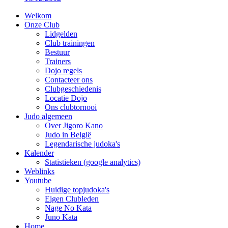
Welkom
Onze Club
Lidgelden
Club trainingen
Bestuur
Trainers
Dojo regels
Contacteer ons
Clubgeschiedenis
Locatie Dojo
Ons clubtornooi
Judo algemeen
Over Jigoro Kano
Judo in België
Legendarische judoka's
Kalender
Statistieken (google analytics)
Weblinks
Youtube
Huidige topjudoka's
Eigen Clubleden
Nage No Kata
Juno Kata
Home