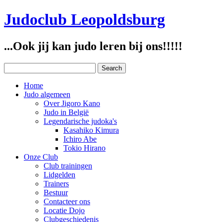
Judoclub Leopoldsburg
...Ook jij kan judo leren bij ons!!!!!
Home
Judo algemeen
Over Jigoro Kano
Judo in België
Legendarische judoka's
Kasahiko Kimura
Ichiro Abe
Tokio Hirano
Onze Club
Club trainingen
Lidgelden
Trainers
Bestuur
Contacteer ons
Locatie Dojo
Clubgeschiedenis