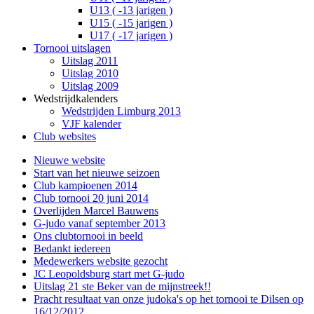
U13 ( -13 jarigen )
U15 ( -15 jarigen )
U17 ( -17 jarigen )
Tornooi uitslagen
Uitslag 2011
Uitslag 2010
Uitslag 2009
Wedstrijdkalenders
Wedstrijden Limburg 2013
VJF kalender
Club websites
Nieuwe website
Start van het nieuwe seizoen
Club kampioenen 2014
Club tornooi 20 juni 2014
Overlijden Marcel Bauwens
G-judo vanaf september 2013
Ons clubtornooi in beeld
Bedankt iedereen
Medewerkers website gezocht
JC Leopoldsburg start met G-judo
Uitslag 21 ste Beker van de mijnstreek!!
Pracht resultaat van onze judoka's op het tornooi te Dilsen op
16/12/2012