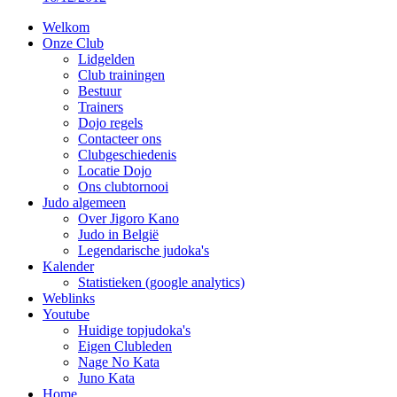
Welkom
Onze Club
Lidgelden
Club trainingen
Bestuur
Trainers
Dojo regels
Contacteer ons
Clubgeschiedenis
Locatie Dojo
Ons clubtornooi
Judo algemeen
Over Jigoro Kano
Judo in België
Legendarische judoka's
Kalender
Statistieken (google analytics)
Weblinks
Youtube
Huidige topjudoka's
Eigen Clubleden
Nage No Kata
Juno Kata
Home