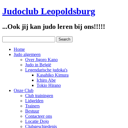
Judoclub Leopoldsburg
...Ook jij kan judo leren bij ons!!!!!
Home
Judo algemeen
Over Jigoro Kano
Judo in België
Legendarische judoka's
Kasahiko Kimura
Ichiro Abe
Tokio Hirano
Onze Club
Club trainingen
Lidgelden
Trainers
Bestuur
Contacteer ons
Locatie Dojo
Clubgeschiedenis