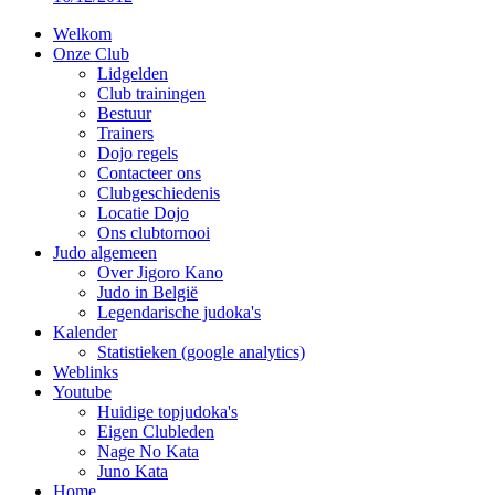
Welkom
Onze Club
Lidgelden
Club trainingen
Bestuur
Trainers
Dojo regels
Contacteer ons
Clubgeschiedenis
Locatie Dojo
Ons clubtornooi
Judo algemeen
Over Jigoro Kano
Judo in België
Legendarische judoka's
Kalender
Statistieken (google analytics)
Weblinks
Youtube
Huidige topjudoka's
Eigen Clubleden
Nage No Kata
Juno Kata
Home