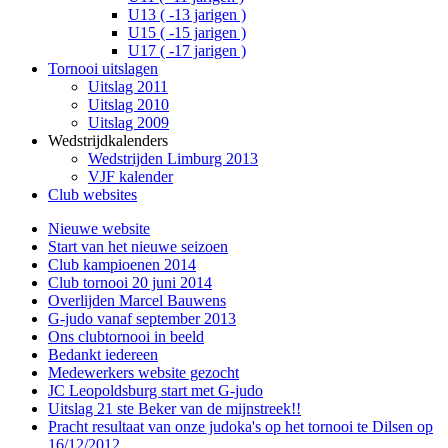
U13 ( -13 jarigen )
U15 ( -15 jarigen )
U17 ( -17 jarigen )
Tornooi uitslagen
Uitslag 2011
Uitslag 2010
Uitslag 2009
Wedstrijdkalenders
Wedstrijden Limburg 2013
VJF kalender
Club websites
Nieuwe website
Start van het nieuwe seizoen
Club kampioenen 2014
Club tornooi 20 juni 2014
Overlijden Marcel Bauwens
G-judo vanaf september 2013
Ons clubtornooi in beeld
Bedankt iedereen
Medewerkers website gezocht
JC Leopoldsburg start met G-judo
Uitslag 21 ste Beker van de mijnstreek!!
Pracht resultaat van onze judoka's op het tornooi te Dilsen op
16/12/2012