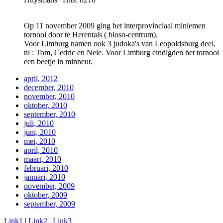
Op 11 november 2009 ging het interprovinciaal miniemen
tornooi door te Herentals ( bloso-centrum).
Voor Limburg namen ook 3 judoka's van Leopoldsburg deel,
nl : Tom, Cedric en Nele. Voor Limburg eindigden het tornooi
een beetje in minneur.
april, 2012
december, 2010
november, 2010
oktober, 2010
september, 2010
juli, 2010
juni, 2010
mei, 2010
april, 2010
maart, 2010
februari, 2010
januari, 2010
november, 2009
oktober, 2009
september, 2009
Link1
|
Link2
|
Link3