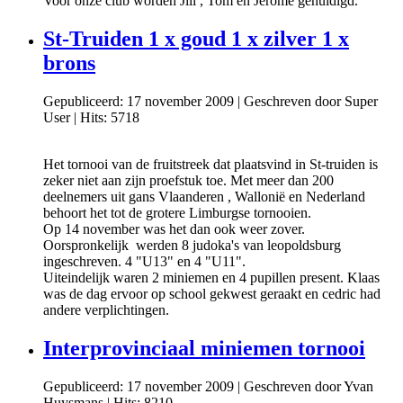
Voor onze club worden Jill , Tom en Jerome gehuldigd.
St-Truiden 1 x goud 1 x zilver 1 x
brons
Gepubliceerd: 17 november 2009
|
Geschreven door Super
User
|
Hits: 5718
Het tornooi van de fruitstreek dat plaatsvind in St-truiden is
zeker niet aan zijn proefstuk toe. Met meer dan 200
deelnemers uit gans Vlaanderen , Wallonië en Nederland
behoort het tot de grotere Limburgse tornooien.
Op 14 november was het dan ook weer zover.
Oorspronkelijk werden 8 judoka's van leopoldsburg
ingeschreven. 4 "U13" en 4 "U11".
Uiteindelijk waren 2 miniemen en 4 pupillen present. Klaas
was de dag ervoor op school gekwest geraakt en cedric had
andere verplichtingen.
Interprovinciaal miniemen tornooi
Gepubliceerd: 17 november 2009
|
Geschreven door Yvan
Huysmans
|
Hits: 8210