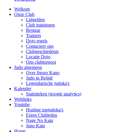
Welkom
Onze Club
Lidgelden
Club trainingen
Bestuur
Trainers
Dojo regels
Contacteer ons
Clubgeschiedenis
Locatie Dojo
Ons clubtornooi
Judo algemeen
Over Jigoro Kano
Judo in België
Legendarische judoka's
Kalender
Statistieken (google analytics)
Weblinks
Youtube
Huidige topjudoka's
Eigen Clubleden
Nage No Kata
Juno Kata
Home