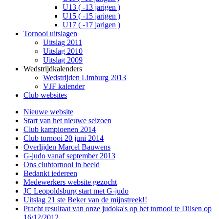
U13 ( -13 jarigen )
U15 ( -15 jarigen )
U17 ( -17 jarigen )
Tornooi uitslagen
Uitslag 2011
Uitslag 2010
Uitslag 2009
Wedstrijdkalenders
Wedstrijden Limburg 2013
VJF kalender
Club websites
Nieuwe website
Start van het nieuwe seizoen
Club kampioenen 2014
Club tornooi 20 juni 2014
Overlijden Marcel Bauwens
G-judo vanaf september 2013
Ons clubtornooi in beeld
Bedankt iedereen
Medewerkers website gezocht
JC Leopoldsburg start met G-judo
Uitslag 21 ste Beker van de mijnstreek!!
Pracht resultaat van onze judoka's op het tornooi te Dilsen op
16/12/2012