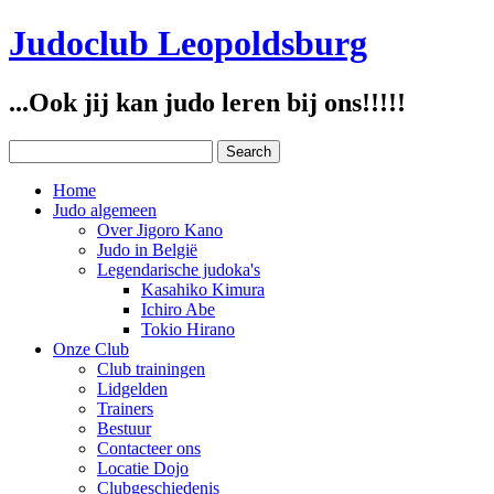
Judoclub Leopoldsburg
...Ook jij kan judo leren bij ons!!!!!
Home
Judo algemeen
Over Jigoro Kano
Judo in België
Legendarische judoka's
Kasahiko Kimura
Ichiro Abe
Tokio Hirano
Onze Club
Club trainingen
Lidgelden
Trainers
Bestuur
Contacteer ons
Locatie Dojo
Clubgeschiedenis