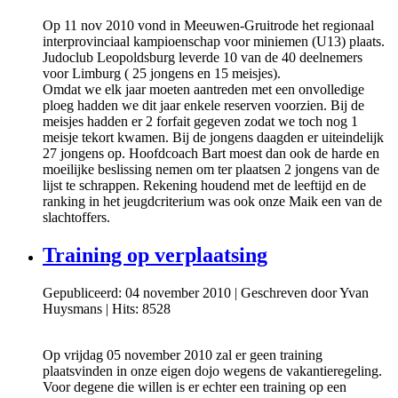
Op 11 nov 2010 vond in Meeuwen-Gruitrode het regionaal
interprovinciaal kampioenschap voor miniemen (U13) plaats.
Judoclub Leopoldsburg leverde 10 van de 40 deelnemers
voor Limburg ( 25 jongens en 15 meisjes).
Omdat we elk jaar moeten aantreden met een onvolledige
ploeg hadden we dit jaar enkele reserven voorzien. Bij de
meisjes hadden er 2 forfait gegeven zodat we toch nog 1
meisje tekort kwamen. Bij de jongens daagden er uiteindelijk
27 jongens op. Hoofdcoach Bart moest dan ook de harde en
moeilijke beslissing nemen om ter plaatsen 2 jongens van de
lijst te schrappen. Rekening houdend met de leeftijd en de
ranking in het jeugdcriterium was ook onze Maik een van de
slachtoffers.
Training op verplaatsing
Gepubliceerd: 04 november 2010
|
Geschreven door Yvan
Huysmans
|
Hits: 8528
Op vrijdag 05 november 2010 zal er geen training
plaatsvinden in onze eigen dojo wegens de vakantieregeling.
Voor degene die willen is er echter een training op een