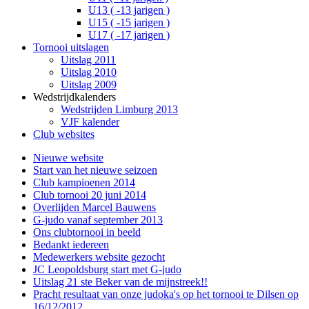
U13 ( -13 jarigen )
U15 ( -15 jarigen )
U17 ( -17 jarigen )
Tornooi uitslagen
Uitslag 2011
Uitslag 2010
Uitslag 2009
Wedstrijdkalenders
Wedstrijden Limburg 2013
VJF kalender
Club websites
Nieuwe website
Start van het nieuwe seizoen
Club kampioenen 2014
Club tornooi 20 juni 2014
Overlijden Marcel Bauwens
G-judo vanaf september 2013
Ons clubtornooi in beeld
Bedankt iedereen
Medewerkers website gezocht
JC Leopoldsburg start met G-judo
Uitslag 21 ste Beker van de mijnstreek!!
Pracht resultaat van onze judoka's op het tornooi te Dilsen op
16/12/2012