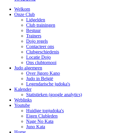
Welkom
Onze Club
Lidgelden
Club trainingen
Bestuur
Trainers
Dojo regels
Contacteer ons
Clubgeschiedenis
Locatie Dojo
Ons clubtornooi
Judo algemeen
Over Jigoro Kano
Judo in België
Legendarische judoka's
Kalender
Statistieken (google analytics)
Weblinks
Youtube
Huidige topjudoka's
Eigen Clubleden
Nage No Kata
Juno Kata
Home