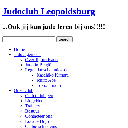
Judoclub Leopoldsburg
...Ook jij kan judo leren bij ons!!!!!
Home
Judo algemeen
Over Jigoro Kano
Judo in België
Legendarische judoka's
Kasahiko Kimura
Ichiro Abe
Tokio Hirano
Onze Club
Club trainingen
Lidgelden
Trainers
Bestuur
Contacteer ons
Locatie Dojo
Clubgeschiedenis