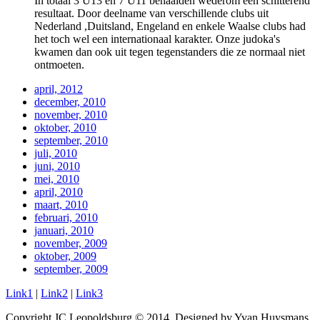
In totaal 3 U13 en 7 U11 behaalden wederom een schitterend
resultaat. Door deelname van verschillende clubs uit
Nederland ,Duitsland, Engeland en enkele Waalse clubs had
het toch wel een internationaal karakter. Onze judoka's
kwamen dan ook uit tegen tegenstanders die ze normaal niet
ontmoeten.
april, 2012
december, 2010
november, 2010
oktober, 2010
september, 2010
juli, 2010
juni, 2010
mei, 2010
april, 2010
maart, 2010
februari, 2010
januari, 2010
november, 2009
oktober, 2009
september, 2009
Link1
|
Link2
|
Link3
Copyright JC Leopoldsburg © 2014. Designed by Yvan Huysmans.