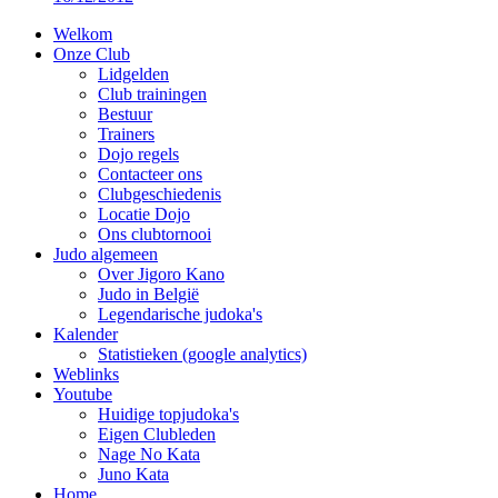
Welkom
Onze Club
Lidgelden
Club trainingen
Bestuur
Trainers
Dojo regels
Contacteer ons
Clubgeschiedenis
Locatie Dojo
Ons clubtornooi
Judo algemeen
Over Jigoro Kano
Judo in België
Legendarische judoka's
Kalender
Statistieken (google analytics)
Weblinks
Youtube
Huidige topjudoka's
Eigen Clubleden
Nage No Kata
Juno Kata
Home