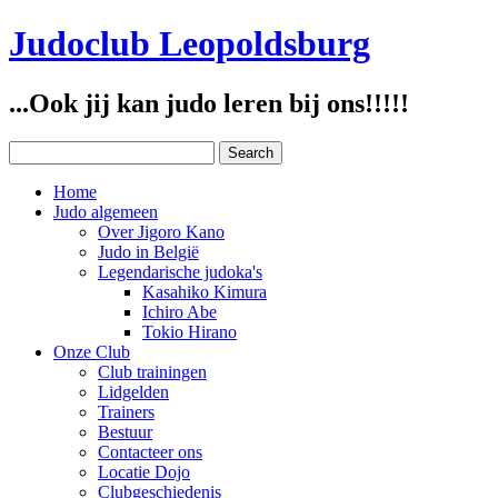
Judoclub Leopoldsburg
...Ook jij kan judo leren bij ons!!!!!
Home
Judo algemeen
Over Jigoro Kano
Judo in België
Legendarische judoka's
Kasahiko Kimura
Ichiro Abe
Tokio Hirano
Onze Club
Club trainingen
Lidgelden
Trainers
Bestuur
Contacteer ons
Locatie Dojo
Clubgeschiedenis