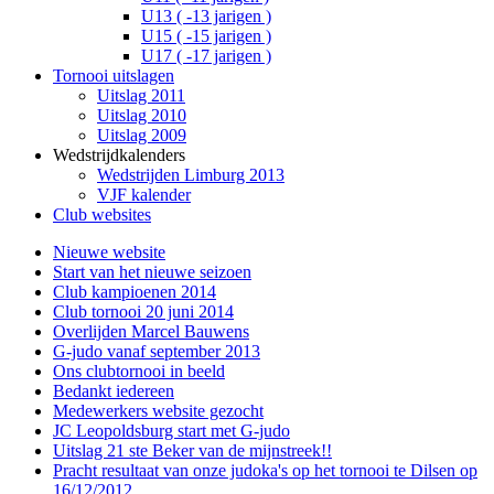
U13 ( -13 jarigen )
U15 ( -15 jarigen )
U17 ( -17 jarigen )
Tornooi uitslagen
Uitslag 2011
Uitslag 2010
Uitslag 2009
Wedstrijdkalenders
Wedstrijden Limburg 2013
VJF kalender
Club websites
Nieuwe website
Start van het nieuwe seizoen
Club kampioenen 2014
Club tornooi 20 juni 2014
Overlijden Marcel Bauwens
G-judo vanaf september 2013
Ons clubtornooi in beeld
Bedankt iedereen
Medewerkers website gezocht
JC Leopoldsburg start met G-judo
Uitslag 21 ste Beker van de mijnstreek!!
Pracht resultaat van onze judoka's op het tornooi te Dilsen op
16/12/2012