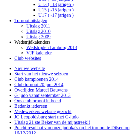
U13 ( -13 jarigen )
U15 ( -15 jarigen )
U17 ( -17 jarigen )
Tornooi uitslagen
Uitslag 2011
Uitslag 2010
Uitslag 2009
Wedstrijdkalenders
Wedstrijden Limburg 2013
VJF kalender
Club websites
Nieuwe website
Start van het nieuwe seizoen
Club kampioenen 2014
Club tornooi 20 juni 2014
Overlijden Marcel Bauwens
G-judo vanaf september 2013
Ons clubtornooi in beeld
Bedankt iedereen
Medewerkers website gezocht
JC Leopoldsburg start met G-judo
Uitslag 21 ste Beker van de mijnstreek!!
Pracht resultaat van onze judoka's op het tornooi te Dilsen op
16/12/2012