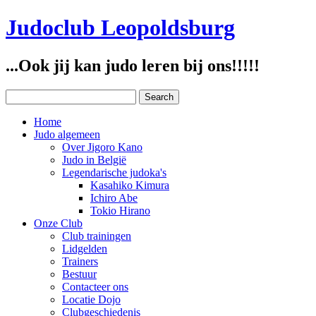
Judoclub Leopoldsburg
...Ook jij kan judo leren bij ons!!!!!
Home
Judo algemeen
Over Jigoro Kano
Judo in België
Legendarische judoka's
Kasahiko Kimura
Ichiro Abe
Tokio Hirano
Onze Club
Club trainingen
Lidgelden
Trainers
Bestuur
Contacteer ons
Locatie Dojo
Clubgeschiedenis