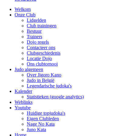
Welkom
Onze Club
Lidgelden
Club trainingen
Bestuur
Trainers
Dojo regels
Contacteer ons
Clubgeschiedenis
Locatie Dojo
Ons clubtornooi
Judo algemeen
Over Jigoro Kano
Judo in België
Legendarische judoka's
Kalender
Statistieken (google analytics)
Weblinks
Youtube
Huidige topjudoka's
Eigen Clubleden
Nage No Kata
Juno Kata
Home