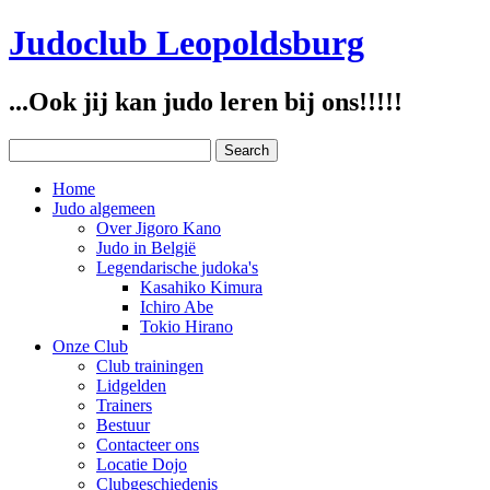
Judoclub Leopoldsburg
...Ook jij kan judo leren bij ons!!!!!
Home
Judo algemeen
Over Jigoro Kano
Judo in België
Legendarische judoka's
Kasahiko Kimura
Ichiro Abe
Tokio Hirano
Onze Club
Club trainingen
Lidgelden
Trainers
Bestuur
Contacteer ons
Locatie Dojo
Clubgeschiedenis