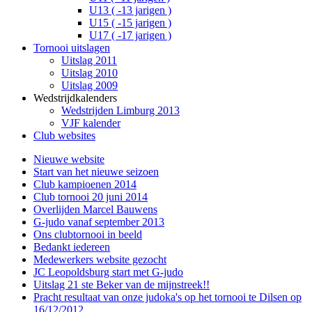
U13 ( -13 jarigen )
U15 ( -15 jarigen )
U17 ( -17 jarigen )
Tornooi uitslagen
Uitslag 2011
Uitslag 2010
Uitslag 2009
Wedstrijdkalenders
Wedstrijden Limburg 2013
VJF kalender
Club websites
Nieuwe website
Start van het nieuwe seizoen
Club kampioenen 2014
Club tornooi 20 juni 2014
Overlijden Marcel Bauwens
G-judo vanaf september 2013
Ons clubtornooi in beeld
Bedankt iedereen
Medewerkers website gezocht
JC Leopoldsburg start met G-judo
Uitslag 21 ste Beker van de mijnstreek!!
Pracht resultaat van onze judoka's op het tornooi te Dilsen op
16/12/2012