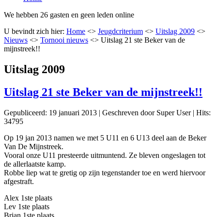
We hebben 26 gasten en geen leden online
U bevindt zich hier:
Home
<>
Jeugdcriterium
<>
Uitslag 2009
<>
Nieuws
<>
Tornooi nieuws
<>
Uitslag 21 ste Beker van de
mijnstreek!!
Uitslag 2009
Uitslag 21 ste Beker van de mijnstreek!!
Gepubliceerd: 19 januari 2013
|
Geschreven door Super User
|
Hits:
34795
Op 19 jan 2013 namen we met 5 U11 en 6 U13 deel aan de Beker
Van De Mijnstreek.
Vooral onze U11 presteerde uitmuntend. Ze bleven ongeslagen tot
de allerlaatste kamp.
Robbe liep wat te gretig op zijn tegenstander toe en werd hiervoor
afgestraft.
Alex 1ste plaats
Lev 1ste plaats
Brian 1ste plaats