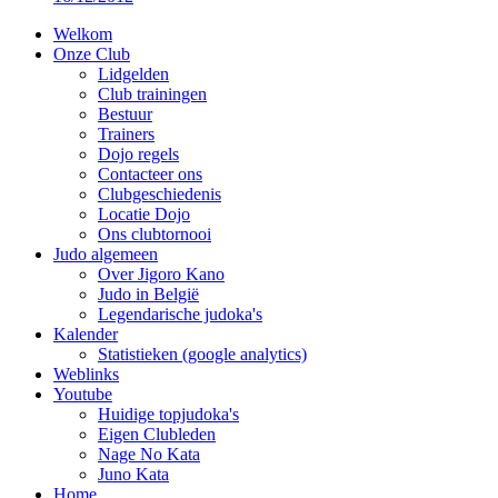
Welkom
Onze Club
Lidgelden
Club trainingen
Bestuur
Trainers
Dojo regels
Contacteer ons
Clubgeschiedenis
Locatie Dojo
Ons clubtornooi
Judo algemeen
Over Jigoro Kano
Judo in België
Legendarische judoka's
Kalender
Statistieken (google analytics)
Weblinks
Youtube
Huidige topjudoka's
Eigen Clubleden
Nage No Kata
Juno Kata
Home