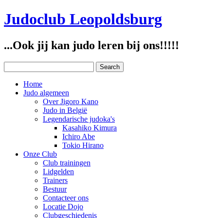
Judoclub Leopoldsburg
...Ook jij kan judo leren bij ons!!!!!
Home
Judo algemeen
Over Jigoro Kano
Judo in België
Legendarische judoka's
Kasahiko Kimura
Ichiro Abe
Tokio Hirano
Onze Club
Club trainingen
Lidgelden
Trainers
Bestuur
Contacteer ons
Locatie Dojo
Clubgeschiedenis