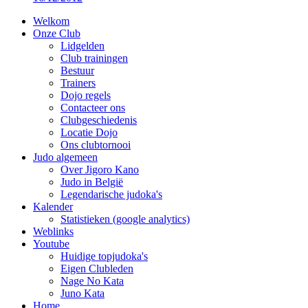
Welkom
Onze Club
Lidgelden
Club trainingen
Bestuur
Trainers
Dojo regels
Contacteer ons
Clubgeschiedenis
Locatie Dojo
Ons clubtornooi
Judo algemeen
Over Jigoro Kano
Judo in België
Legendarische judoka's
Kalender
Statistieken (google analytics)
Weblinks
Youtube
Huidige topjudoka's
Eigen Clubleden
Nage No Kata
Juno Kata
Home