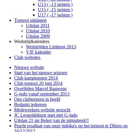
U13 ( -13 jarigen )
U15 ( -15 jarigen )
U17 ( -17 jarigen )
Tornooi uitslagen
Uitslag 2011
Uitslag 2010
Uitslag 2009
Wedstrijdkalenders
Wedstrijden Limburg 2013
VJF kalender
Club websites
Nieuwe website
Start van het nieuwe seizoen
Club kampioenen 2014
Club tornooi 20 juni 2014
Overlijden Marcel Bauwens
G-judo vanaf september 2013
Ons clubtornooi in beeld
Bedankt iedereen
Medewerkers website gezocht
JC Leopoldsburg start met G-judo
Uitslag 21 ste Beker van de mijnstreek!!
Pracht resultaat van onze judoka's op het tornooi te Dilsen op
16/12/2012