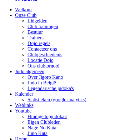
Welkom
Onze Club
Lidgelden
Club trainingen
Bestuur
Trainers
Dojo regels
Contacteer ons
Clubgeschiedenis
Locatie Dojo
Ons clubtornooi
Judo algemeen
Over Jigoro Kano
Judo in België
Legendarische judoka's
Kalender
Statistieken (google analytics)
Weblinks
Youtube
Huidige topjudoka's
Eigen Clubleden
Nage No Kata
Juno Kata
Home