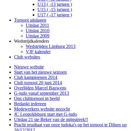
U13 ( -13 jarigen )
U15 ( -15 jarigen )
U17 ( -17 jarigen )
Tornooi uitslagen
Uitslag 2011
Uitslag 2010
Uitslag 2009
Wedstrijdkalenders
Wedstrijden Limburg 2013
VJF kalender
Club websites
Nieuwe website
Start van het nieuwe seizoen
Club kampioenen 2014
Club tornooi 20 juni 2014
Overlijden Marcel Bauwens
G-judo vanaf september 2013
Ons clubtornooi in beeld
Bedankt iedereen
Medewerkers website gezocht
JC Leopoldsburg start met G-judo
Uitslag 21 ste Beker van de mijnstreek!!
Pracht resultaat van onze judoka's op het tornooi te Dilsen op
16/12/2012