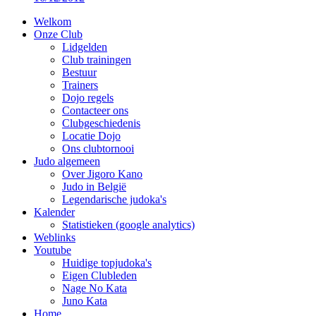
Welkom
Onze Club
Lidgelden
Club trainingen
Bestuur
Trainers
Dojo regels
Contacteer ons
Clubgeschiedenis
Locatie Dojo
Ons clubtornooi
Judo algemeen
Over Jigoro Kano
Judo in België
Legendarische judoka's
Kalender
Statistieken (google analytics)
Weblinks
Youtube
Huidige topjudoka's
Eigen Clubleden
Nage No Kata
Juno Kata
Home