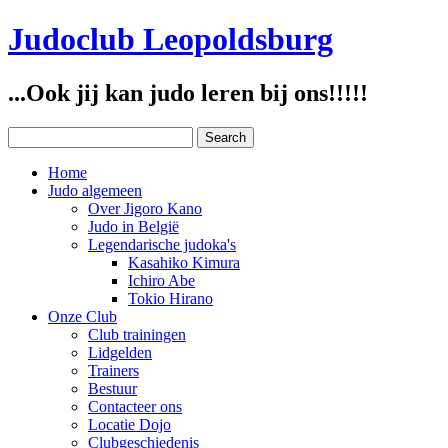
Judoclub Leopoldsburg
...Ook jij kan judo leren bij ons!!!!!
Home
Judo algemeen
Over Jigoro Kano
Judo in België
Legendarische judoka's
Kasahiko Kimura
Ichiro Abe
Tokio Hirano
Onze Club
Club trainingen
Lidgelden
Trainers
Bestuur
Contacteer ons
Locatie Dojo
Clubgeschiedenis