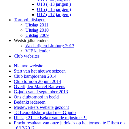
U13 ( -13 jarigen )
U15 ( -15 jarigen )
U17 ( -17 jarigen )
Tornooi uitslagen
Uitslag 2011
Uitslag 2010
Uitslag 2009
Wedstrijdkalenders
Wedstrijden Limburg 2013
VJF kalender
Club websites
Nieuwe website
Start van het nieuwe seizoen
Club kampioenen 2014
Club tornooi 20 juni 2014
Overlijden Marcel Bauwens
G-judo vanaf september 2013
Ons clubtornooi in beeld
Bedankt iedereen
Medewerkers website gezocht
JC Leopoldsburg start met G-judo
Uitslag 21 ste Beker van de mijnstreek!!
Pracht resultaat van onze judoka's op het tornooi te Dilsen op
16/12/2012