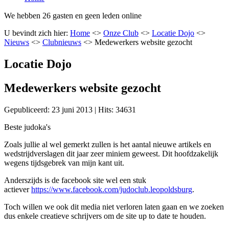
We hebben 26 gasten en geen leden online
U bevindt zich hier:
Home
<>
Onze Club
<>
Locatie Dojo
<>
Nieuws
<>
Clubnieuws
<>
Medewerkers website gezocht
Locatie Dojo
Medewerkers website gezocht
Gepubliceerd: 23 juni 2013
|
Hits: 34631
Beste judoka's
Zoals jullie al wel gemerkt zullen is het aantal nieuwe artikels en
wedstrijdverslagen dit jaar zeer miniem geweest. Dit hoofdzakelijk
wegens tijdsgebrek van mijn kant uit.
Anderszijds is de facebook site wel een stuk
actiever
https://www.facebook.com/judoclub.leopoldsburg
.
Toch willen we ook dit media niet verloren laten gaan en we zoeken
dus enkele creatieve schrijvers om de site up to date te houden.