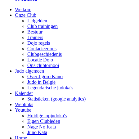
Welkom
Onze Club
Lidgelden
Club trainingen
Bestuur
Trainers
Dojo regels
Contacteer ons
Clubgeschiedenis
Locatie Dojo
Ons clubtornooi
Judo algemeen
Over Jigoro Kano
Judo in België
Legendarische judoka's
Kalender
Statistieken (google analytics)
Weblinks
Youtube
Huidige topjudoka's
Eigen Clubleden
Nage No Kata
Juno Kata
Home