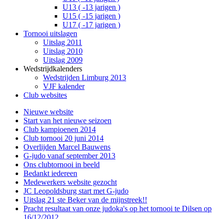
U13 ( -13 jarigen )
U15 ( -15 jarigen )
U17 ( -17 jarigen )
Tornooi uitslagen
Uitslag 2011
Uitslag 2010
Uitslag 2009
Wedstrijdkalenders
Wedstrijden Limburg 2013
VJF kalender
Club websites
Nieuwe website
Start van het nieuwe seizoen
Club kampioenen 2014
Club tornooi 20 juni 2014
Overlijden Marcel Bauwens
G-judo vanaf september 2013
Ons clubtornooi in beeld
Bedankt iedereen
Medewerkers website gezocht
JC Leopoldsburg start met G-judo
Uitslag 21 ste Beker van de mijnstreek!!
Pracht resultaat van onze judoka's op het tornooi te Dilsen op
16/12/2012