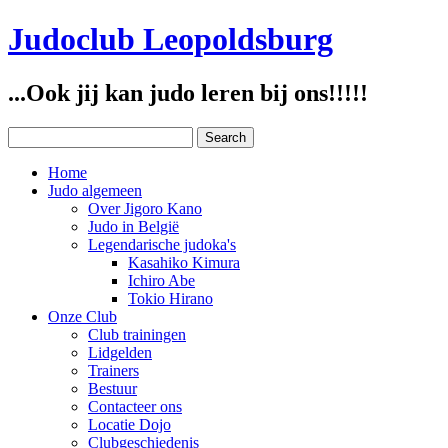
Judoclub Leopoldsburg
...Ook jij kan judo leren bij ons!!!!!
Home
Judo algemeen
Over Jigoro Kano
Judo in België
Legendarische judoka's
Kasahiko Kimura
Ichiro Abe
Tokio Hirano
Onze Club
Club trainingen
Lidgelden
Trainers
Bestuur
Contacteer ons
Locatie Dojo
Clubgeschiedenis