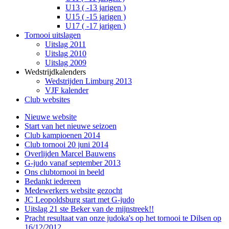
U13 ( -13 jarigen )
U15 ( -15 jarigen )
U17 ( -17 jarigen )
Tornooi uitslagen
Uitslag 2011
Uitslag 2010
Uitslag 2009
Wedstrijdkalenders
Wedstrijden Limburg 2013
VJF kalender
Club websites
Nieuwe website
Start van het nieuwe seizoen
Club kampioenen 2014
Club tornooi 20 juni 2014
Overlijden Marcel Bauwens
G-judo vanaf september 2013
Ons clubtornooi in beeld
Bedankt iedereen
Medewerkers website gezocht
JC Leopoldsburg start met G-judo
Uitslag 21 ste Beker van de mijnstreek!!
Pracht resultaat van onze judoka's op het tornooi te Dilsen op
16/12/2012