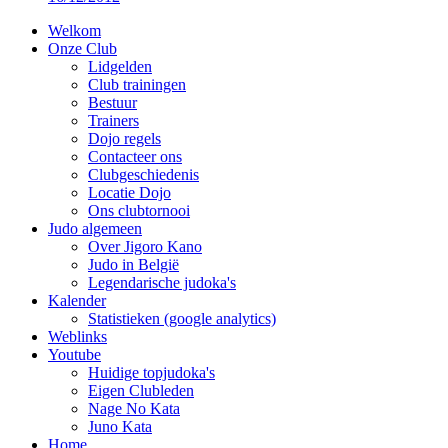
Welkom
Onze Club
Lidgelden
Club trainingen
Bestuur
Trainers
Dojo regels
Contacteer ons
Clubgeschiedenis
Locatie Dojo
Ons clubtornooi
Judo algemeen
Over Jigoro Kano
Judo in België
Legendarische judoka's
Kalender
Statistieken (google analytics)
Weblinks
Youtube
Huidige topjudoka's
Eigen Clubleden
Nage No Kata
Juno Kata
Home