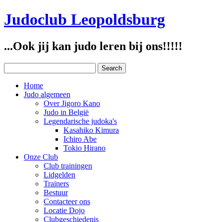
Judoclub Leopoldsburg
...Ook jij kan judo leren bij ons!!!!!
Home
Judo algemeen
Over Jigoro Kano
Judo in België
Legendarische judoka's
Kasahiko Kimura
Ichiro Abe
Tokio Hirano
Onze Club
Club trainingen
Lidgelden
Trainers
Bestuur
Contacteer ons
Locatie Dojo
Clubgeschiedenis