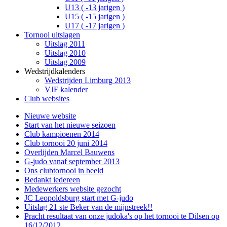
U13 ( -13 jarigen )
U15 ( -15 jarigen )
U17 ( -17 jarigen )
Tornooi uitslagen
Uitslag 2011
Uitslag 2010
Uitslag 2009
Wedstrijdkalenders
Wedstrijden Limburg 2013
VJF kalender
Club websites
Nieuwe website
Start van het nieuwe seizoen
Club kampioenen 2014
Club tornooi 20 juni 2014
Overlijden Marcel Bauwens
G-judo vanaf september 2013
Ons clubtornooi in beeld
Bedankt iedereen
Medewerkers website gezocht
JC Leopoldsburg start met G-judo
Uitslag 21 ste Beker van de mijnstreek!!
Pracht resultaat van onze judoka's op het tornooi te Dilsen op
16/12/2012