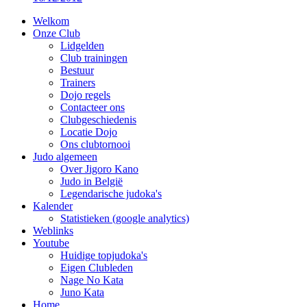
Welkom
Onze Club
Lidgelden
Club trainingen
Bestuur
Trainers
Dojo regels
Contacteer ons
Clubgeschiedenis
Locatie Dojo
Ons clubtornooi
Judo algemeen
Over Jigoro Kano
Judo in België
Legendarische judoka's
Kalender
Statistieken (google analytics)
Weblinks
Youtube
Huidige topjudoka's
Eigen Clubleden
Nage No Kata
Juno Kata
Home