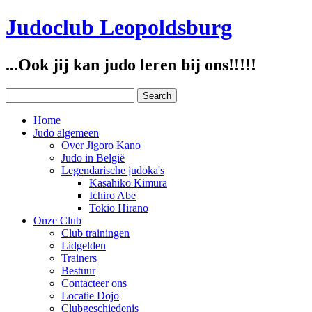
Judoclub Leopoldsburg
...Ook jij kan judo leren bij ons!!!!!
Home
Judo algemeen
Over Jigoro Kano
Judo in België
Legendarische judoka's
Kasahiko Kimura
Ichiro Abe
Tokio Hirano
Onze Club
Club trainingen
Lidgelden
Trainers
Bestuur
Contacteer ons
Locatie Dojo
Clubgeschiedenis