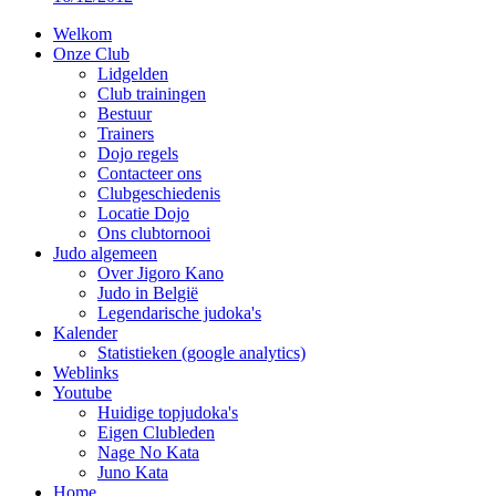
Welkom
Onze Club
Lidgelden
Club trainingen
Bestuur
Trainers
Dojo regels
Contacteer ons
Clubgeschiedenis
Locatie Dojo
Ons clubtornooi
Judo algemeen
Over Jigoro Kano
Judo in België
Legendarische judoka's
Kalender
Statistieken (google analytics)
Weblinks
Youtube
Huidige topjudoka's
Eigen Clubleden
Nage No Kata
Juno Kata
Home