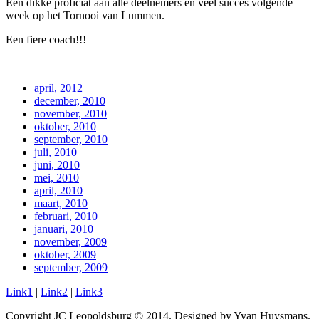
Een dikke proficiat aan alle deelnemers en veel succes volgende
week op het Tornooi van Lummen.
Een fiere coach!!!
april, 2012
december, 2010
november, 2010
oktober, 2010
september, 2010
juli, 2010
juni, 2010
mei, 2010
april, 2010
maart, 2010
februari, 2010
januari, 2010
november, 2009
oktober, 2009
september, 2009
Link1
|
Link2
|
Link3
Copyright JC Leopoldsburg © 2014. Designed by Yvan Huysmans.