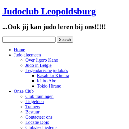
Judoclub Leopoldsburg
...Ook jij kan judo leren bij ons!!!!!
Home
Judo algemeen
Over Jigoro Kano
Judo in België
Legendarische judoka's
Kasahiko Kimura
Ichiro Abe
Tokio Hirano
Onze Club
Club trainingen
Lidgelden
Trainers
Bestuur
Contacteer ons
Locatie Dojo
Clubgeschiedenis