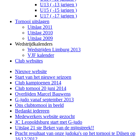
U13 ( -13 jarigen )
U15 ( -15 jarigen )
U17 ( -17 jarigen )
Tornooi uitslagen
Uitslag 2011
Uitslag 2010
Uitslag 2009
Wedstrijdkalenders
Wedstrijden Limburg 2013
VJF kalender
Club websites
Nieuwe website
Start van het nieuwe seizoen
Club kampioenen 2014
Club tornooi 20 juni 2014
Overlijden Marcel Bauwens
G-judo vanaf september 2013
Ons clubtornooi in beeld
Bedankt iedereen
Medewerkers website gezocht
JC Leopoldsburg start met G-judo
Uitslag 21 ste Beker van de mijnstreek!!
Pracht resultaat van onze judoka's op het tornooi te Dilsen op
16/12/2012