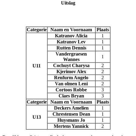
Uitslag
Categorie
Naam en Voornaam
Plaats
Katranov Alicia
1
Katranov Lev
1
Rutten Dennis
1
Vandergraesen
1
Wannes
Cochuyt Charysa
2
U11
Kjerimov Alex
2
Renfurm Angelo
2
Van olmen Leni
2
Cortoos Robbe
3
Claes Bryan
3
Categorie
Naam en Voornaam
Plaats
Deckers Amelien
1
Chrestensen Dean
1
U13
Huysmans Jo
1
Mertens Yannick
2