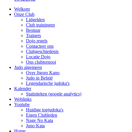
Welkom
Onze Club
Lidgelden
Club trainingen
Bestuur
Trainers
Dojo regels
Contacteer ons
Clubgeschiedenis
Locatie Dojo
Ons clubtornooi
Judo algemeen
Over Jigoro Kano
Judo in België
Legendarische judoka's
Kalender
Statistieken (google analytics)
Weblinks
Youtube
Huidige topjudoka's
Eigen Clubleden
Nage No Kata
Juno Kata
Home